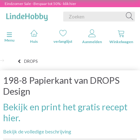
Eindzomer Sale - Bespaar tot 50% - klik hier
Navigatie in-/uitschakelen
Menu
Huis
verlanglijst
Aanmelden
Winkelwagen
DROPS
198-8 Papierkant van DROPS
Design
Bekijk en print het gratis recept
hier.
Bekijk de volledige beschrijving