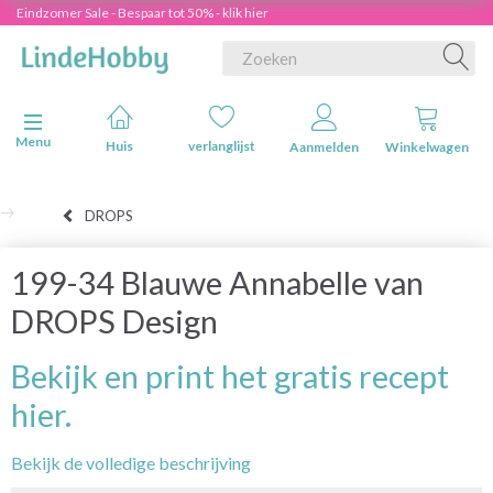
Eindzomer Sale - Bespaar tot 50% - klik hier
Navigatie in-/uitschakelen
Menu
Huis
verlanglijst
Aanmelden
Winkelwagen
DROPS
199-34 Blauwe Annabelle van
DROPS Design
Bekijk en print het gratis recept
hier.
Bekijk de volledige beschrijving