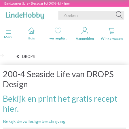
Eindzomer Sale - Bespaar tot 50% - klik hier
Navigatie in-/uitschakelen
Menu
Huis
verlanglijst
Aanmelden
Winkelwagen
DROPS
200-4 Seaside Life van DROPS
Design
Bekijk en print het gratis recept
hier.
Bekijk de volledige beschrijving