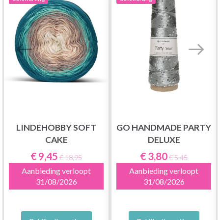
LINDEHOBBY SOFT
GO HANDMADE PARTY
CAKE
DELUXE
€ 9,45
€ 3,80
€ 18,95
€ 5,45
Aanbieding verloopt
Aanbieding verloopt
31/08/2026
31/08/2026