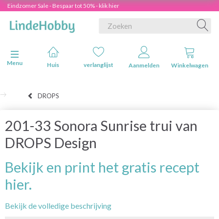
Eindzomer Sale - Bespaar tot 50% - klik hier
Navigatie in-/uitschakelen
Menu
Huis
verlanglijst
Aanmelden
Winkelwagen
DROPS
201-33 Sonora Sunrise trui van
DROPS Design
Bekijk en print het gratis recept
hier.
Bekijk de volledige beschrijving