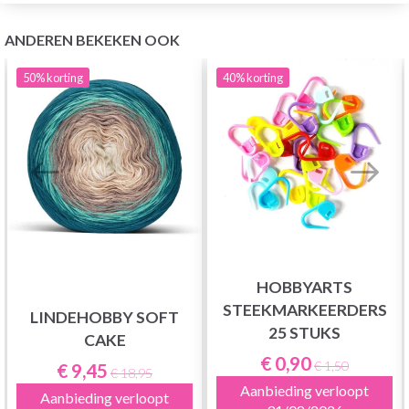
ANDEREN BEKEKEN OOK
50%
korting
40%
korting
HOBBYARTS
STEEKMARKEERDERS
LINDEHOBBY SOFT
25 STUKS
CAKE
€ 0,90
€ 1,50
€ 9,45
€ 18,95
Aanbieding verloopt
Aanbieding verloopt