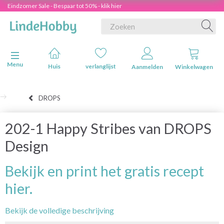
Eindzomer Sale - Bespaar tot 50% - klik hier
Navigatie in-/uitschakelen
Menu
Huis
verlanglijst
Aanmelden
Winkelwagen
DROPS
202-1 Happy Stribes van DROPS
Design
Bekijk en print het gratis recept
hier.
Bekijk de volledige beschrijving