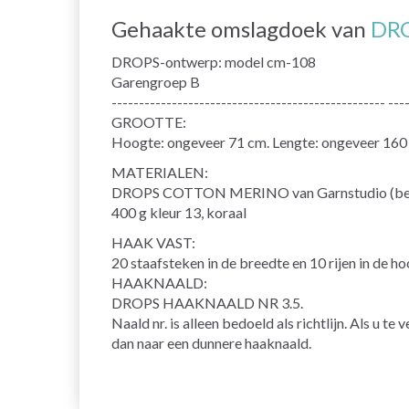
Gehaakte omslagdoek van
DRO
DROPS-ontwerp: model cm-108
Garengroep B
-------------------------------------------------- ---
GROOTTE:
Hoogte: ongeveer 71 cm. Lengte: ongeveer 160
MATERIALEN:
DROPS COTTON MERINO van Garnstudio (beho
400 g kleur 13, koraal
HAAK VAST:
20 staafsteken in de breedte en 10 rijen in de h
HAAKNAALD:
DROPS HAAKNAALD NR 3.5.
Naald nr. is alleen bedoeld als richtlijn. Als u t
dan naar een dunnere haaknaald.