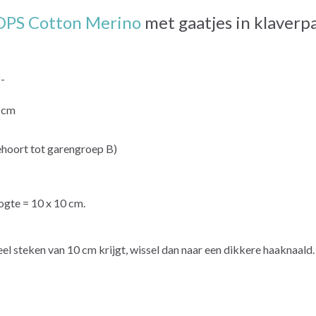
PS Cotton Merino
met gaatjes in klaverp
--
 cm
ort tot garengroep B)
oogte = 10 x 10 cm.
e veel steken van 10 cm krijgt, wissel dan naar een dikkere haaknaald.