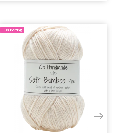
30%
korting