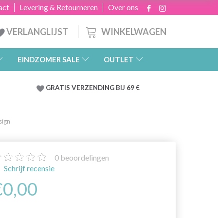
act
Levering & Retourneren
Over ons
WINKELWAGEN
VERLANGLIJST
EINDZOMER SALE
OUTLET
GRATIS
VERZENDING BIJ 69 €
sign
0
beoordelingen
Schrijf recensie
€0,00