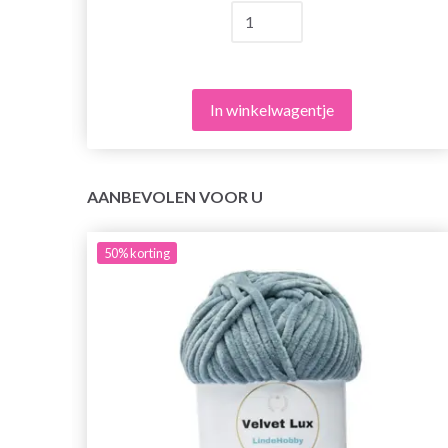
In winkelwagentje
AANBEVOLEN VOOR U
50%
korting