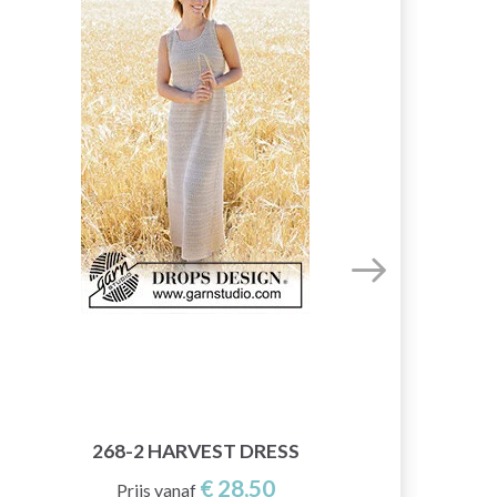
VE
268-2 HARVEST DRESS
€ 28,50
Prijs vanaf