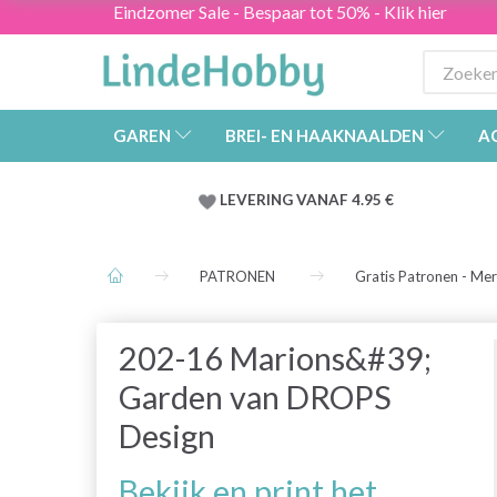
Eindzomer Sale - Bespaar tot 50% - Klik hier
GAREN
BREI- EN HAAKNAALDEN
A
LEVERING VANAF 4.95 €
PATRONEN
Gratis Patronen - Me
202-16 Marions&#39;
Garden van DROPS
Design
Bekijk en print het