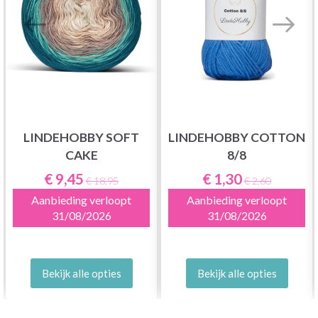
LINDEHOBBY SOFT
LINDEHOBBY COTTON
CAKE
8/8
€ 9,45
€ 1,30
€ 18,95
€ 2,60
Aanbieding verloopt
Aanbieding verloopt
31/08/2026
31/08/2026
Bekijk alle opties
Bekijk alle opties