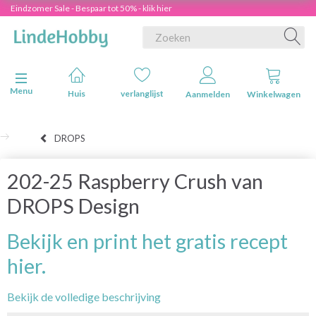
Eindzomer Sale - Bespaar tot 50% - klik hier
Navigatie in-/uitschakelen
Menu
Huis
verlanglijst
Aanmelden
Winkelwagen
DROPS
202-25 Raspberry Crush van
DROPS Design
Bekijk en print het gratis recept
hier.
Bekijk de volledige beschrijving