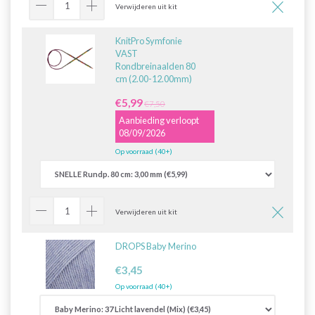
Verwijderen uit kit
KnitPro Symfonie
VAST
Rondbreinaalden 80
cm (2.00-12.00mm)
€5,99
€7,50
Aanbieding verloopt
08/09/2026
Op voorraad (40+)
Verwijderen uit kit
DROPS Baby Merino
€3,45
Op voorraad (40+)