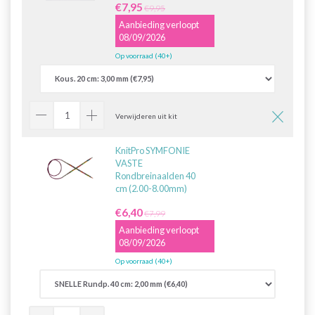
€7,95
€9,95
Aanbieding verloopt
08/09/2026
Op voorraad (40+)
Verwijderen uit kit
KnitPro SYMFONIE
VASTE
Rondbreinaalden 40
cm (2.00-8.00mm)
€6,40
€7,99
Aanbieding verloopt
08/09/2026
Op voorraad (40+)