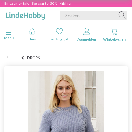
Eindzomer Sale - Bespaar tot 50% - klik hier
Navigatie in-/uitschakelen
Menu
Huis
verlanglijst
Aanmelden
Winkelwagen
DROPS