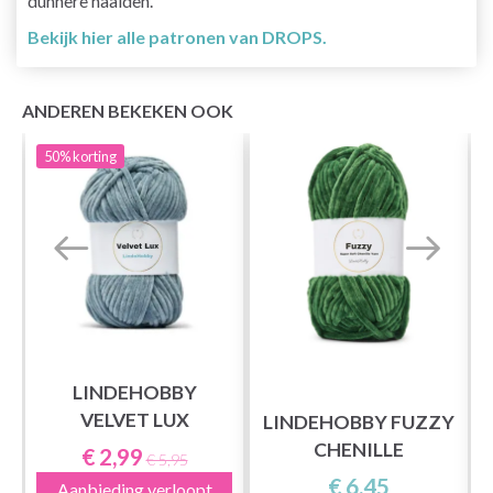
dunnere naalden.
Bekijk hier alle patronen van DROPS.
ANDEREN BEKEKEN OOK
50%
korting
LINDEHOBBY
VELVET LUX
LINDEHOBBY FUZZY
CHENILLE
€ 2,99
€ 5,95
€ 6,45
Aanbieding verloopt