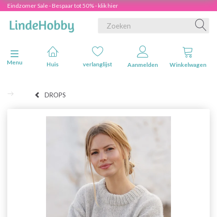
Eindzomer Sale - Bespaar tot 50% - klik hier
Navigatie in-/uitschakelen
Menu
Huis
verlanglijst
Aanmelden
Winkelwagen
DROPS