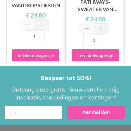
PATHWAYS-
VAN DROPS DESIGN
SWEATER VAN
€ 24,80
DROPS DESIGN
€ 24,80
In winkelwagentje
In winkelwagentje
Bespaar tot 50%!
Ontvang onze gratis nieuwsbrief en krijg
inspiratie, aanbiedingen en kortingen!
Aanmelden