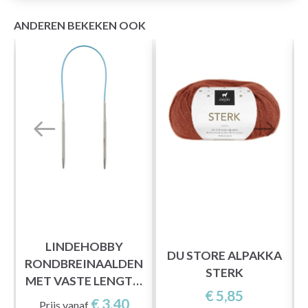
ANDEREN BEKEKEN OOK
O
S
LINDEHOBBY
DU STORE ALPAKKA
RONDBREINAALDEN
STERK
MET VASTE LENGTE,
€ 5,85
40 CM
€ 3,40
Prijs vanaf