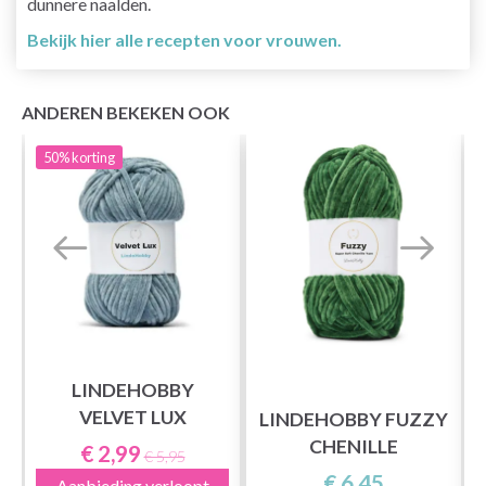
dunnere naalden.
Bekijk hier alle recepten voor vrouwen.
ANDEREN BEKEKEN OOK
50%
korting
LINDEHOBBY
VELVET LUX
LINDEHOBBY FUZZY
CHENILLE
€ 2,99
€ 5,95
€ 6,45
Aanbieding verloopt