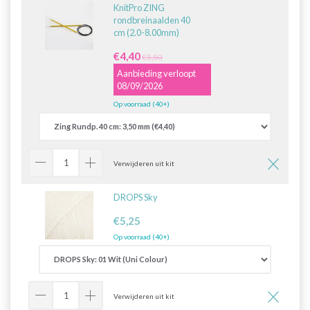
KnitPro ZING
rondbreinaalden 40
cm (2.0-8.00mm)
€4,40
€5,50
Aanbieding verloopt
08/09/2026
Op voorraad (40+)
Verwijderen uit kit
DROPS Sky
€5,25
Op voorraad (40+)
Verwijderen uit kit