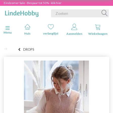
Eindzomer Sale - Bespaar tot 50% - klik hier
Navigatie in-/uitschakelen
Menu
Huis
verlanglijst
Aanmelden
Winkelwagen
DROPS