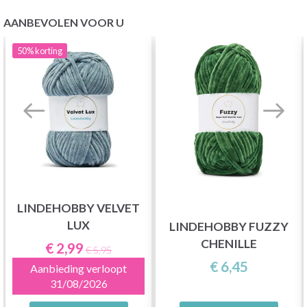
AANBEVOLEN VOOR U
50%
korting
LINDEHOBBY VELVET
LUX
LINDEHOBBY FUZZY
CHENILLE
€ 2,99
€ 5,95
€ 6,45
Aanbieding verloopt
31/08/2026