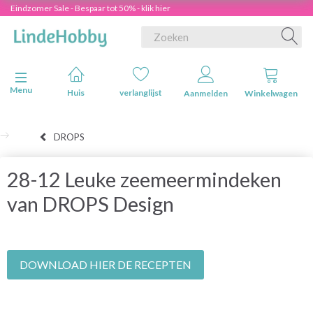
Eindzomer Sale - Bespaar tot 50% - klik hier
Navigatie in-/uitschakelen
Menu
Huis
verlanglijst
Aanmelden
Winkelwagen
DROPS
28-12 Leuke zeemeermindeken
van DROPS Design
DOWNLOAD HIER DE RECEPTEN