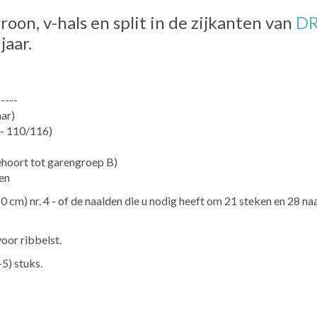
oon, v-hals en split in de zijkanten van
DR
jaar.
-----
aar)
 - 110/116)
ort tot garengroep B)
en
. 4 - of de naalden die u nodig heeft om 21 steken en 28 naalde
oor ribbelst.
5) stuks.