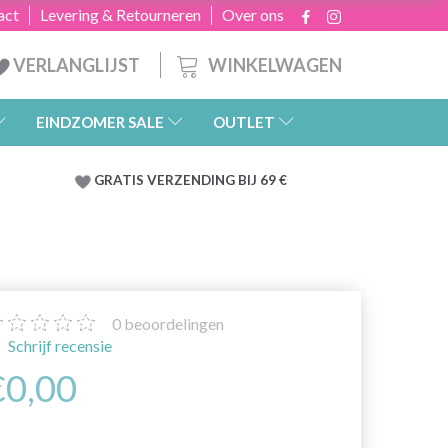
act
Levering & Retourneren
Over ons
WINKELWAGEN
VERLANGLIJST
EINDZOMER SALE
OUTLET
GRATIS
VERZENDING BIJ 69 €
0
beoordelingen
Schrijf recensie
€0,00