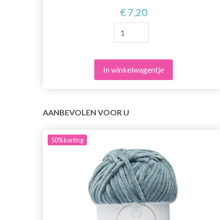
€ 7,20
In winkelwagentje
AANBEVOLEN VOOR U
50%
korting