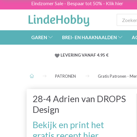
Eindzomer Sale - Bespaar tot 50% - Klik hier
GAREN
BREI- EN HAAKNAALDEN
A
LEVERING VANAF 4.95 €
PATRONEN
Gratis Patronen - Me
28-4 Adrien van DROPS
Design
Bekijk en print het
gratis recept hier.