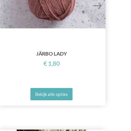
H
JÄRBO LADY
€ 1,80
Bekijk alle opties