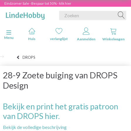
Eindzomer Sale - Bespaar tot 50% - klik hier
Navigatie in-/uitschakelen
Menu
Huis
verlanglijst
Aanmelden
Winkelwagen
DROPS
28-9 Zoete buiging van DROPS
Design
Bekijk en print het gratis patroon
van DROPS hier.
Bekijk de volledige beschrijving