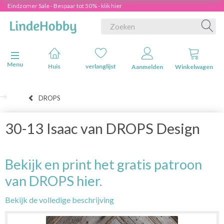
Eindzomer Sale - Bespaar tot 50% - klik hier
Navigatie in-/uitschakelen
Menu
Huis
verlanglijst
Aanmelden
Winkelwagen
DROPS
30-13 Isaac van DROPS Design
Bekijk en print het gratis patroon
van DROPS hier.
Bekijk de volledige beschrijving