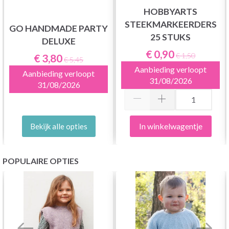
HOBBYARTS
STEEKMARKEERDERS
GO HANDMADE PARTY
25 STUKS
DELUXE
€ 0,90
€ 1,50
€ 3,80
€ 5,45
Aanbieding verloopt
Aanbieding verloopt
31/08/2026
31/08/2026
In winkelwagentje
Bekijk alle opties
POPULAIRE OPTIES