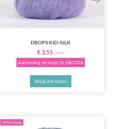
DROPS KID-SILK
€ 3,55
€ 4,75
Aanbieding verloopt
31/08/2026
Bekijk alle opties
50%
korting