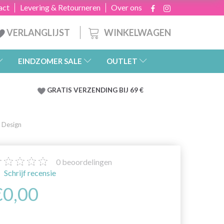
act
Levering & Retourneren
Over ons
WINKELWAGEN
VERLANGLIJST
EINDZOMER SALE
OUTLET
GRATIS
VERZENDING BIJ 69 €
 Design
0
beoordelingen
Schrijf recensie
€0,00