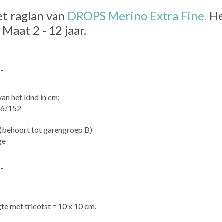
et raglan van
DROPS Merino Extra Fine.
He
Maat 2 - 12 jaar.
--
an het kind in cm:
46/152
ehoort tot garengroep B)
ge
d
--
te met tricotst = 10 x 10 cm.