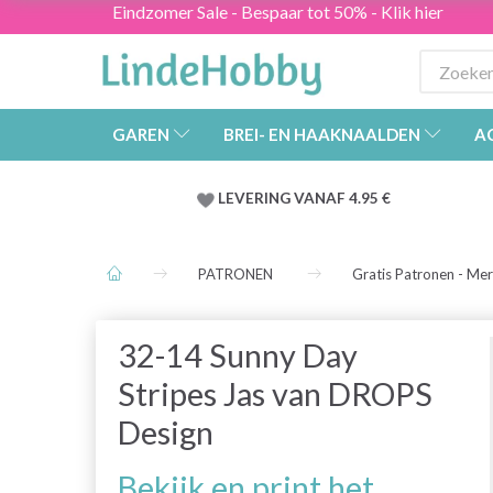
Eindzomer Sale - Bespaar tot 50% - Klik hier
GAREN
BREI- EN HAAKNAALDEN
A
LEVERING VANAF 4.95 €
PATRONEN
Gratis Patronen - Me
32-14 Sunny Day
Stripes Jas van DROPS
Design
Bekijk en print het