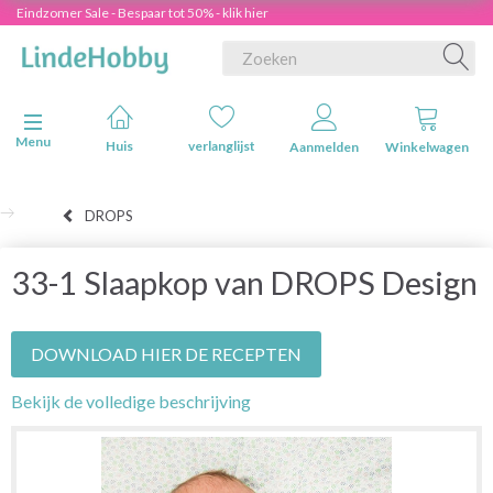
Eindzomer Sale - Bespaar tot 50% - klik hier
Navigatie in-/uitschakelen
Menu
Huis
verlanglijst
Aanmelden
Winkelwagen
DROPS
33-1 Slaapkop van DROPS Design
DOWNLOAD HIER DE RECEPTEN
Bekijk de volledige beschrijving