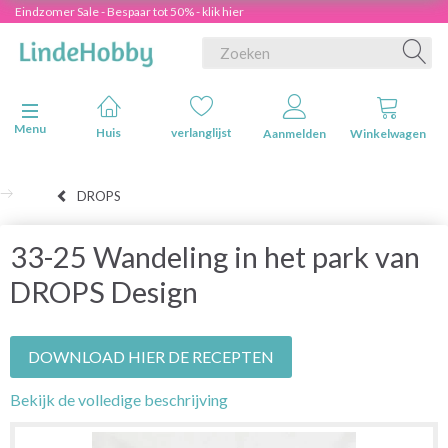
Eindzomer Sale - Bespaar tot 50% - klik hier
Navigatie in-/uitschakelen
Menu
Huis
verlanglijst
Aanmelden
Winkelwagen
DROPS
33-25 Wandeling in het park van
DROPS Design
DOWNLOAD HIER DE RECEPTEN
Bekijk de volledige beschrijving