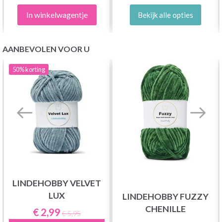
In winkelwagentje
Bekijk alle opties
AANBEVOLEN VOOR U
50%
korting
LINDEHOBBY VELVET
LUX
LINDEHOBBY FUZZY
CHENILLE
€ 2,99
€ 5,95