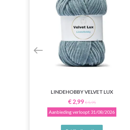
LINDEHOBBY VELVET LUX
HE
€ 2,99
€ 5,95
Aanbieding verloopt
31/08/2026