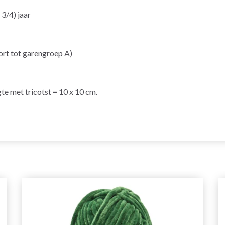
 3/4) jaar
t tot garengroep A)
te met tricotst = 10 x 10 cm.