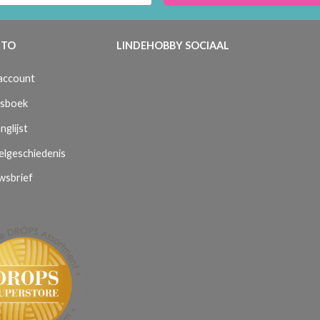
TO
LINDEHOBBY SOCIAAL
 account
sboek
nglijst
elgeschiedenis
wsbrief