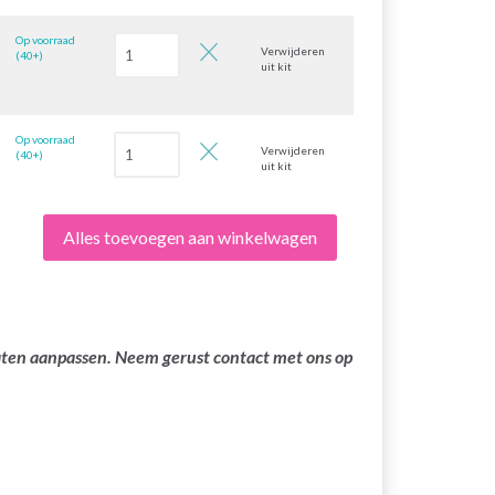
Op voorraad
Verwijderen
(40+)
uit kit
Op voorraad
Verwijderen
(40+)
uit kit
Alles toevoegen aan winkelwagen
laten aanpassen. Neem gerust contact met ons op