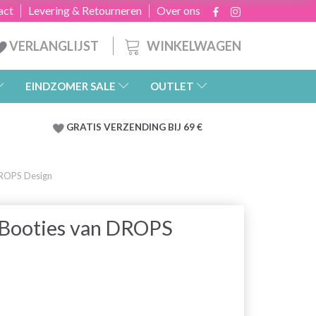
act
Levering & Retourneren
Over ons
WINKELWAGEN
VERLANGLIJST
EINDZOMER SALE
OUTLET
GRATIS
VERZENDING BIJ 69 €
 DROPS Design
k Booties van DROPS