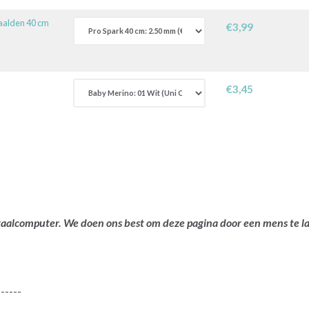
aalden 40 cm
€3,99
€3,45
ertaalcomputer. We doen ons best om deze pagina door een mens te 
------