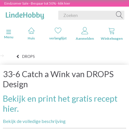
Eindzomer Sale - Bespaar tot 50% - klik hier
Navigatie in-/uitschakelen
Menu
Huis
verlanglijst
Aanmelden
Winkelwagen
DROPS
33-6 Catch a Wink van DROPS
Design
Bekijk en print het gratis recept
hier.
Bekijk de volledige beschrijving