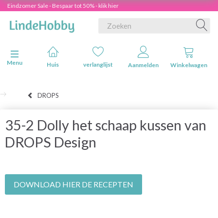
Eindzomer Sale - Bespaar tot 50% - klik hier
Navigatie in-/uitschakelen
Menu
Huis
verlanglijst
Aanmelden
Winkelwagen
DROPS
35-2 Dolly het schaap kussen van
DROPS Design
DOWNLOAD HIER DE RECEPTEN