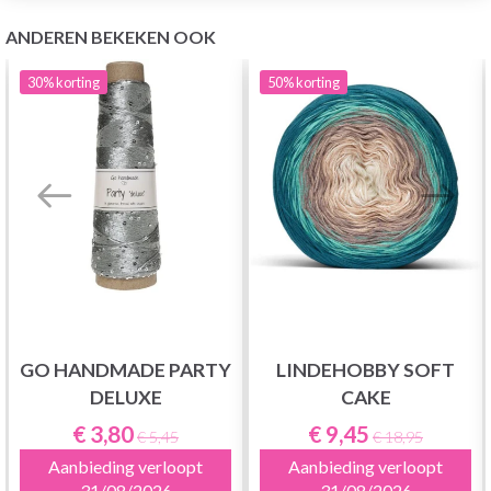
ANDEREN BEKEKEN OOK
30%
korting
50%
korting
GO HANDMADE PARTY
LINDEHOBBY SOFT
DELUXE
CAKE
€ 3,80
€ 9,45
€ 5,45
€ 18,95
Aanbieding verloopt
Aanbieding verloopt
31/08/2026
31/08/2026