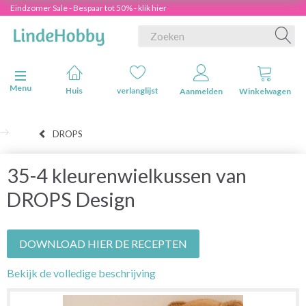
Eindzomer Sale - Bespaar tot 50% - klik hier
Navigatie in-/uitschakelen
Menu
Huis
verlanglijst
Aanmelden
Winkelwagen
DROPS
35-4 kleurenwielkussen van
DROPS Design
DOWNLOAD HIER DE RECEPTEN
Bekijk de volledige beschrijving