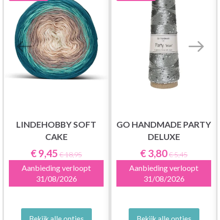
LINDEHOBBY SOFT
GO HANDMADE PARTY
CAKE
DELUXE
€ 9,45
€ 3,80
€ 18,95
€ 5,45
Aanbieding verloopt
Aanbieding verloopt
31/08/2026
31/08/2026
Bekijk alle opties
Bekijk alle opties