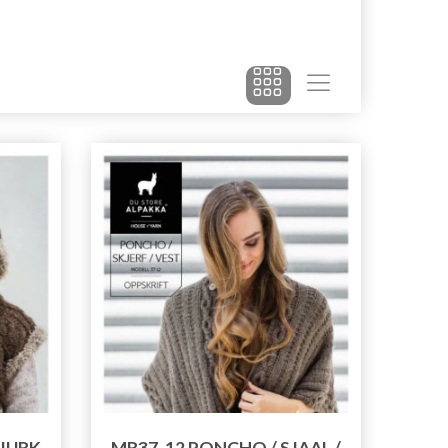
 JURK
MR37-12 PONCHO / SJAAL /