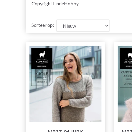
Copyright LindeHobby
Sorteer op:
MR37-04 JURK
MR3