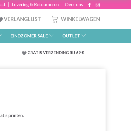
act
Levering & Retourneren
Over ons
WINKELWAGEN
VERLANGLIJST
EINDZOMER SALE
OUTLET
GRATIS
VERZENDING BIJ 69 €
atis printen.