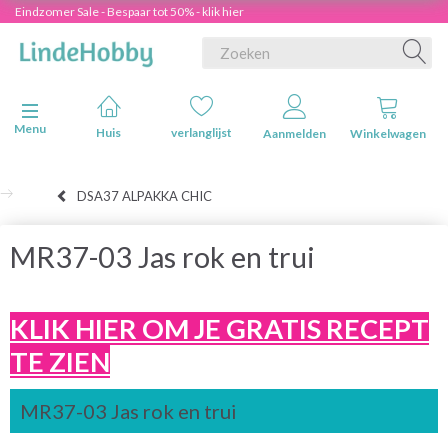
Eindzomer Sale - Bespaar tot 50% - klik hier
Navigatie in-/uitschakelen
Menu
Huis
verlanglijst
Aanmelden
Winkelwagen
DSA37 ALPAKKA CHIC
MR37-03 Jas rok en trui
KLIK HIER OM JE GRATIS RECEPT
TE ZIEN
MR37-03 Jas rok en trui