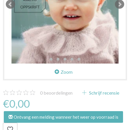
Zoom
0
beoordelingen
Schrijf recensie
€0,00
Ontvang een melding wanneer het weer op voorraad is