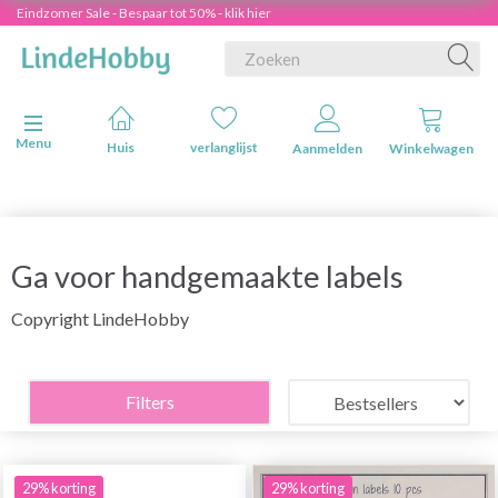
Eindzomer Sale - Bespaar tot 50% - klik hier
Navigatie in-/uitschakelen
Menu
Huis
verlanglijst
Aanmelden
Winkelwagen
Ga voor handgemaakte labels
Copyright LindeHobby
Filters
29% korting
29% korting