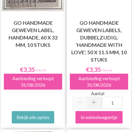
GO HANDMADE
GO HANDMADE
GEWEVEN LABEL,
GEWEVEN LABELS,
HANDMADE, 60 X 32
DUBBELZIJDIG,
MM, 10 STUKS
'HANDMADE WITH
LOVE', 50 X 11.5 MM, 10
STUKS
€3,35
€3,35
€4,75
€4,75
Aanbieding verloopt
Aanbieding verloopt
31/08/2026
31/08/2026
Aantal
In winkelwagentje
Bekijk alle opties