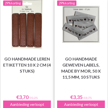
29% korting
29% korting
GO HANDMADE LEREN
GO HANDMADE
ETIKETTEN 10 X 2 CM (4
GEWEVEN LABELS,
STUKS)
MADE BY MOR, 50 X
11,5 MM, 10 STUKS
€3,70
€3,35
€5,25
€4,75
Aanbieding verloopt
Aanbieding verloopt