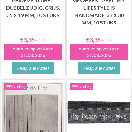
GEWEVEN LABEL,
GEWEVEN LABEL, MY
DUBBELZIJDIG, GRIJS,
LIFESTYLE IS
35 X 19 MM, 10 STUKS
HANDMADE, 33 X 30
MM, 10 STUKS
€3,35
€3,35
€4,75
€4,75
Aanbieding verloopt
Aanbieding verloopt
31/08/2026
31/08/2026
Bekijk alle opties
Bekijk alle opties
29% korting
29% korting