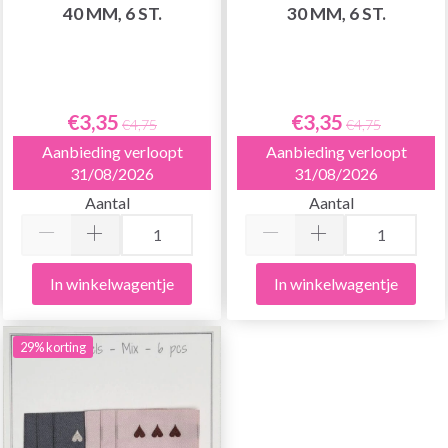
40 MM, 6 ST.
30 MM, 6 ST.
€3,35
€3,35
€4,75
€4,75
Aanbieding verloopt
Aanbieding verloopt
31/08/2026
31/08/2026
Aantal
Aantal
In winkelwagentje
In winkelwagentje
29% korting