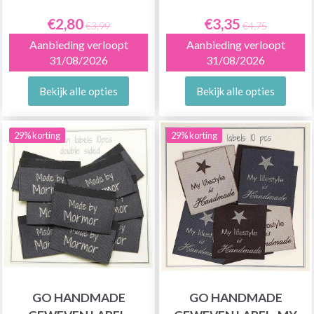
€2,80
€3,35
€3,99
€4,75
Aanbieding verloopt
Aanbieding verloopt
31/08/2026
31/08/2026
Bekijk alle opties
Bekijk alle opties
29% korting
29% korting
GO HANDMADE
GO HANDMADE