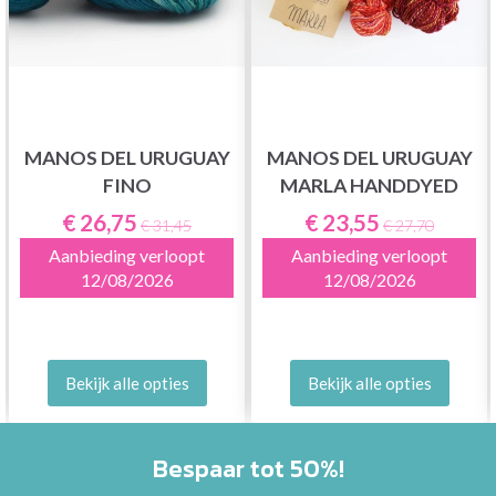
MANOS DEL URUGUAY
MANOS DEL URUGUAY
FINO
MARLA HANDDYED
€ 26,75
€ 23,55
€ 31,45
€ 27,70
Aanbieding verloopt
Aanbieding verloopt
12/08/2026
12/08/2026
Bekijk alle opties
Bekijk alle opties
Bespaar tot 50%!