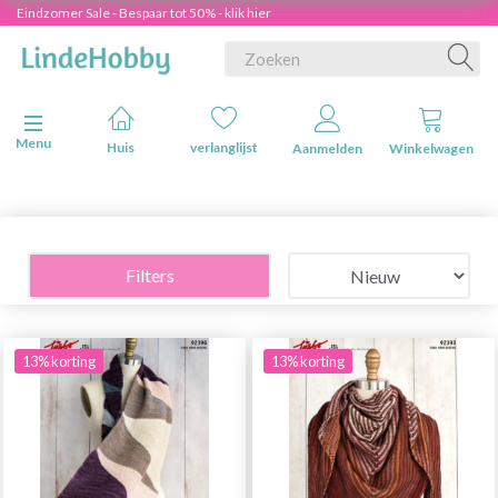
Eindzomer Sale - Bespaar tot 50% - klik hier
Navigatie in-/uitschakelen
Menu
Huis
verlanglijst
Aanmelden
Winkelwagen
Filters
13% korting
13% korting