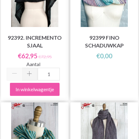
92392. INCREMENTO
92399 FINO
SJAAL
SCHADUWKAP
€62,95
€0,00
€72,95
Aantal
In winkelwagentje