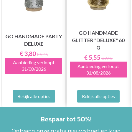
GO HANDMADE
GO HANDMADE PARTY
GLITTER "DELUXE" 60
DELUXE
G
€ 3,80
€ 5,45
€ 5,55
€ 7,95
Aanbieding verloopt
Aanbieding verloopt
31/08/2026
31/08/2026
Bekijk alle opties
Bekijk alle opties
Bespaar tot 50%!
Ontvang onze gratis nieuwsbrief en krijg