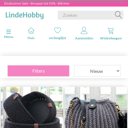
Eindzomer Sale - Bespaar tot 50% - klik hier
Navigatie in-/uitschakelen
Menu
Huis
verlanglijst
Aanmelden
Winkelwagen
Filters