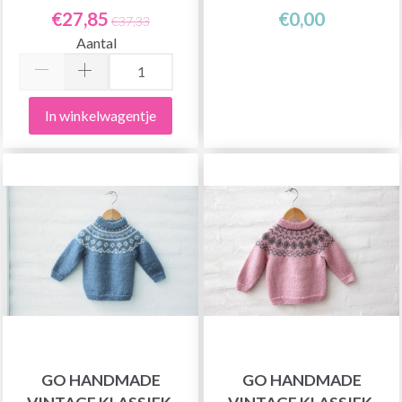
€27,85
€0,00
€37,33
Aantal
In winkelwagentje
GO HANDMADE
GO HANDMADE