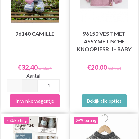
96140 CAMILLE
96150 VEST MET
ASSYMETISCHE
KNOOPJESRIJ - BABY
€32,40
€20,00
€42,04
€27,14
Aantal
In winkelwagentje
Bekijk alle opties
25% korting
29% korting