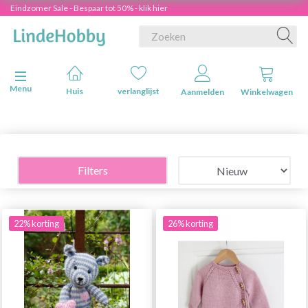
Eindzomer Sale - Bespaar tot 50% - klik hier
Navigatie in-/uitschakelen
Menu
Huis
verlanglijst
Aanmelden
Winkelwagen
Filters
22% korting
26% korting