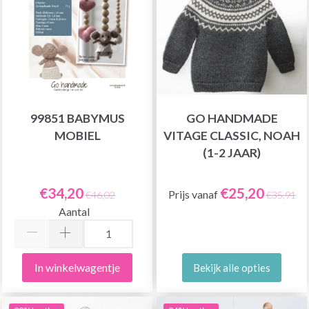
99851 BABYMUS
GO HANDMADE
MOBIEL
VITAGE CLASSIC, NOAH
(1-2 JAAR)
€34,20
€25,20
Prijs vanaf
€46,02
€35,91
Aantal
In winkelwagentje
Bekijk alle opties