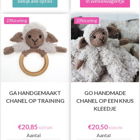
In winkelwagentje
Bekijk alle opties
23% korting
23% korting
GA HANDGEMAAKT
GO HANDMADE
CHANEL OP TRAINING
CHANEL OP EEN KNUS
KLEEDJE
€20,85
€20,50
€27,24
€26,74
Aantal
Aantal