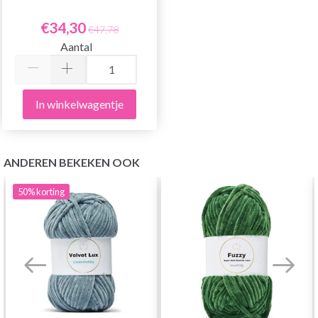
€34,30
€47,78
Aantal
In winkelwagentje
ANDEREN BEKEKEN OOK
50%
korting