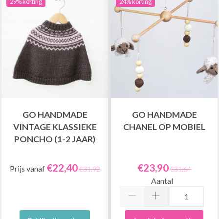
29% korting
24% korting
GO HANDMADE
GO HANDMADE
VINTAGE KLASSIEKE
CHANEL OP MOBIEL
PONCHO (1-2 JAAR)
€22,40
€23,90
Prijs vanaf
€31,92
€31,64
Aantal