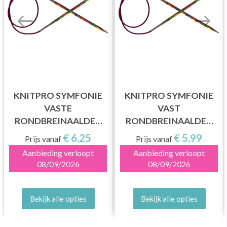
KNITPRO SYMFONIE
KNITPRO SYMFONIE
VASTE
VAST
RONDBREINAALDEN
RONDBREINAALDEN
100 CM (2-12.00MM)
80 CM (2.00-12.00MM)
€ 6,25
€ 5,99
Prijs vanaf
Prijs vanaf
Aanbieding verloopt
Aanbieding verloopt
08/09/2026
08/09/2026
Bekijk alle opties
Bekijk alle opties