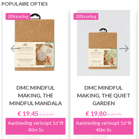
POPULAIRE OPTIES
20%
korting
20%
korting
DMC MINDFUL
DMC MINDFUL
MAKING, THE
MAKING, THE QUIET
MINDFUL MANDALA
GARDEN
€ 19,45
€ 19,80
€ 24,30
€ 24,75
Aanbieding verloopt
1d 9t
Aanbieding verloopt
1d 9t
40m 4s
40m 4s