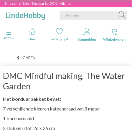
Eindzomer Sale - Bespaar tot 50% - klik hier
Navigatie in-/uitschakelen
Menu
Huis
verlanglijst
Aanmelden
Winkelwagen
GAREN
DMC Mindful making, The Water
Garden
Het borduurpakket bevat:
7 verschillende kleuren katoendraad van 8 meter
1 borduurnaald
2 stukken stof, 26 x 26 cm