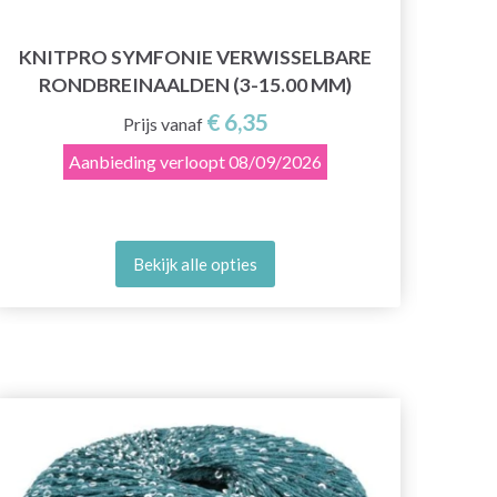
KNITPRO SYMFONIE VERWISSELBARE
K
RONDBREINAALDEN (3-15.00 MM)
T
€ 6,35
Prijs vanaf
Aanbieding verloopt
08/09/2026
Bekijk alle opties
30%
ko