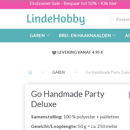
Eindzomer Sale - Bespaar tot 50% - Klik hier
GAREN
BREI- EN HAAKNAALDEN
A
LEVERING VANAF 4.95 €
GAREN
Go Handmade Party Delu
Go Handmade Party
Deluxe
Samenstelling:
100 % polyester + pailletten
Gewicht/Looplengte:
50 g = ca. 250 meter