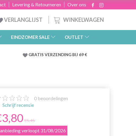
act
Levering & Retourneren
Over ons
WINKELWAGEN
VERLANGLIJST
EINDZOMER SALE
OUTLET
GRATIS
VERZENDING BIJ 69 €
0
beoordelingen
Schrijf recensie
€3,80
€5,45
anbieding verloopt 31/08/2026