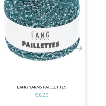
GO
LANG YARNS PAILLETTES
€ 8,30