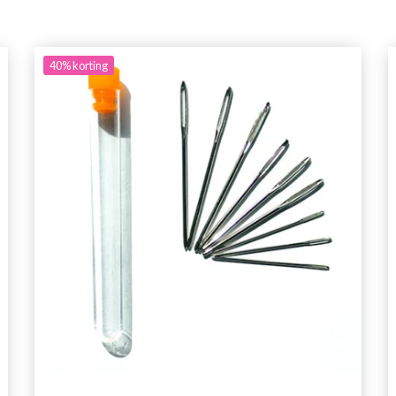
40%
korting