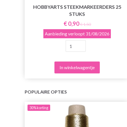
HOBBYARTS STEEKMARKEERDERS 25
Y
STUKS
€ 0,90
€ 1,50
Aanbieding verloopt
31/08/2026
In winkelwagentje
POPULAIRE OPTIES
30%
korting