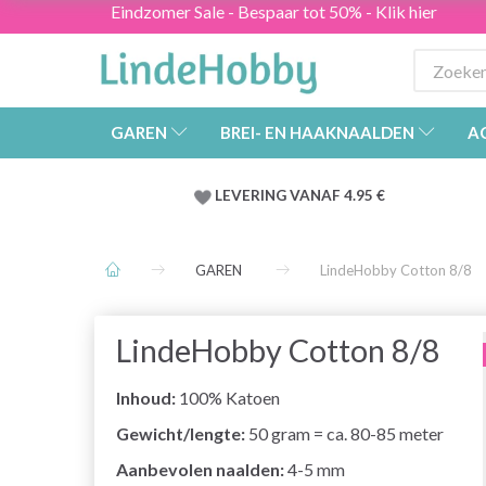
Eindzomer Sale - Bespaar tot 50% - Klik hier
GAREN
BREI- EN HAAKNAALDEN
A
LEVERING VANAF 4.95 €
GAREN
LindeHobby Cotton 8/8
LindeHobby Cotton 8/8
Inhoud:
100% Katoen
Gewicht/lengte:
50 gram = ca. 80-85 meter
Aanbevolen naalden:
4-5 mm