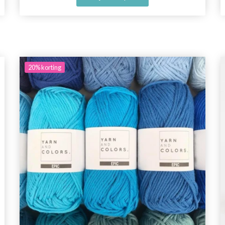
20%
korting