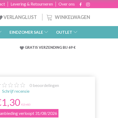
act
Levering & Retourneren
Over ons
WINKELWAGEN
VERLANGLIJST
EINDZOMER SALE
OUTLET
GRATIS
VERZENDING BIJ 69 €
0
beoordelingen
Schrijf recensie
€1,30
€2,60
anbieding verloopt 31/08/2026