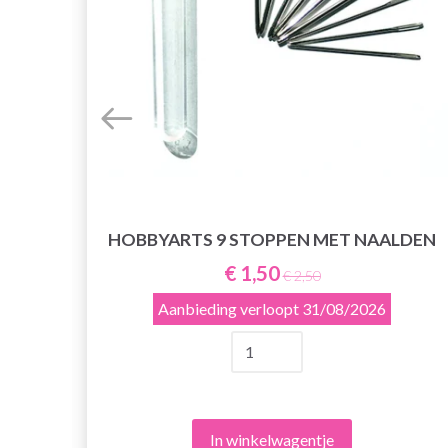
HOBBYARTS 9 STOPPEN MET NAALDEN
€ 1,50
€ 2,50
Aanbieding verloopt
31/08/2026
In winkelwagentje