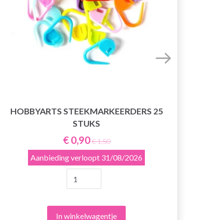
HOBBYARTS STEEKMARKEERDERS 25
H
STUKS
€ 0,90
€ 1,50
Aanbieding verloopt
31/08/2026
In winkelwagentje