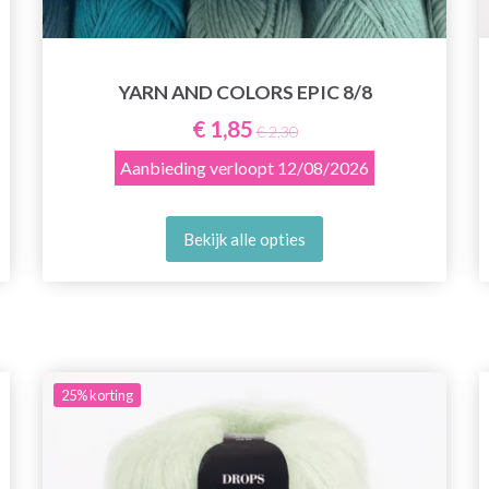
YARN AND COLORS EPIC 8/8
€ 1,85
€ 2,30
Aanbieding verloopt
12/08/2026
Bekijk alle opties
25%
korting