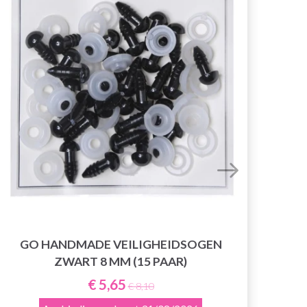
GO HANDMADE VEILIGHEIDSOGEN
ZWART 8 MM (15 PAAR)
GO
KLI
€ 5,65
€ 8,10