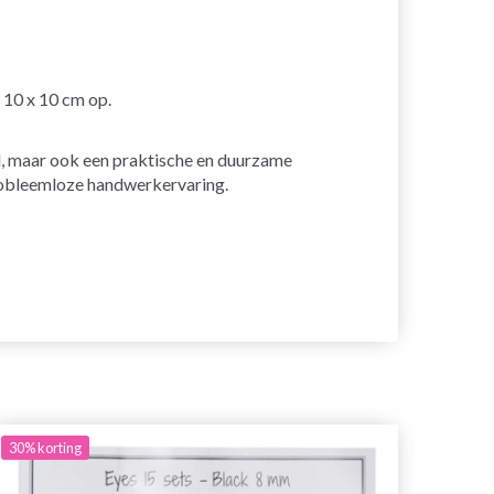
 10 x 10 cm op.
el, maar ook een praktische en duurzame
probleemloze handwerkervaring.
30%
korting
30%
ko