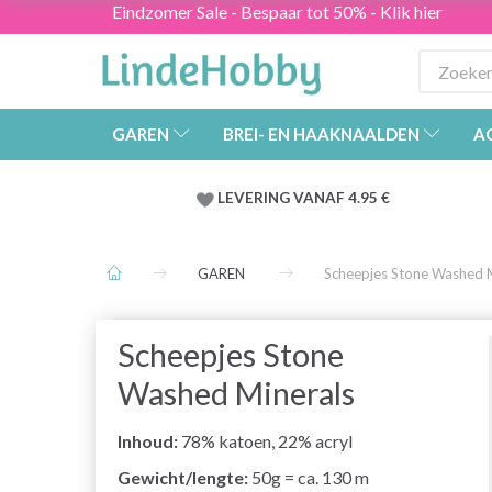
Eindzomer Sale - Bespaar tot 50% - Klik hier
GAREN
BREI- EN HAAKNAALDEN
A
LEVERING VANAF 4.95 €
GAREN
Scheepjes Stone Washed 
Scheepjes Stone
Washed Minerals
Inhoud:
78% katoen, 22% acryl
Gewicht/lengte:
50g = ca. 130 m