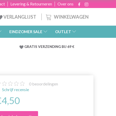
act
Levering & Retourneren
Over ons
WINKELWAGEN
VERLANGLIJST
EINDZOMER SALE
OUTLET
GRATIS
VERZENDING BIJ 69 €
0
beoordelingen
Schrijf recensie
€4,50