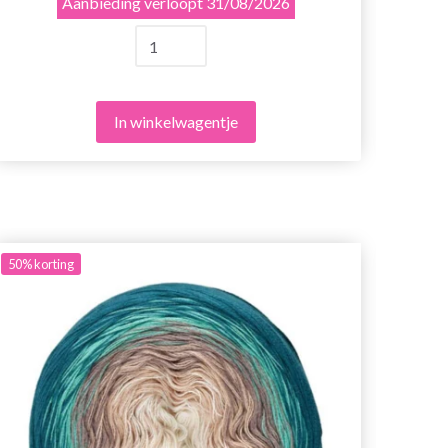
Aanbieding verloopt
31/08/2026
In winkelwagentje
50%
korting