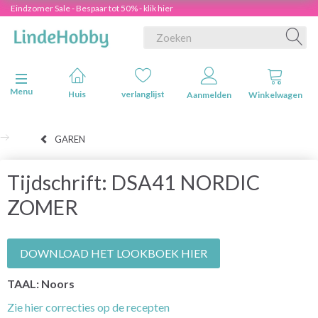
Eindzomer Sale - Bespaar tot 50% - klik hier
Navigatie in-/uitschakelen
Menu
Huis
verlanglijst
Aanmelden
Winkelwagen
GAREN
Tijdschrift: DSA41 NORDIC
ZOMER
DOWNLOAD HET LOOKBOEK HIER
TAAL: Noors
Zie hier correcties op de recepten