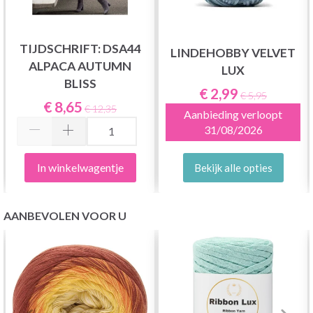
TIJDSCHRIFT: DSA44
LINDEHOBBY VELVET
ALPACA AUTUMN
LUX
BLISS
€ 2,99
€ 5,95
€ 8,65
€ 12,35
Aanbieding verloopt
31/08/2026
In winkelwagentje
Bekijk alle opties
AANBEVOLEN VOOR U