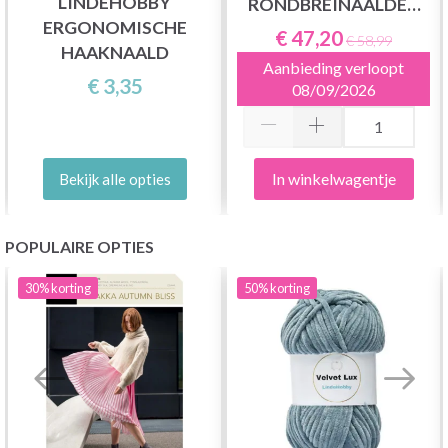
LINDEHOBBY
RONDBREINAALDEN
ERGONOMISCHE
SET DELUXE
€ 47,20
€ 58,99
HAAKNAALD
Aanbieding verloopt
€ 3,35
08/09/2026
In winkelwagentje
Bekijk alle opties
POPULAIRE OPTIES
30%
korting
50%
korting