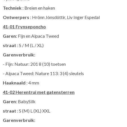
Techniek
: Breien en haken
Ontwerpers
: Hrönn Jónsdóttir, Liv Inger Espedal
41-01 Frynseponcho
Garen:
Fijn en Alpaca Tweed
straat
: S / M (L / XL)
Garenverbruik:
- Fijn: Natuur: 201 8 (10) toetsen
- Alpaca Tweed: Nature 113: 3 (4) sleutels
Haaknaald
: 4 mm
41-02 Herentrui met gatensterren
Garen:
BabySilk
straat
: S (M) L (XL) XXL
Garenverbruik: