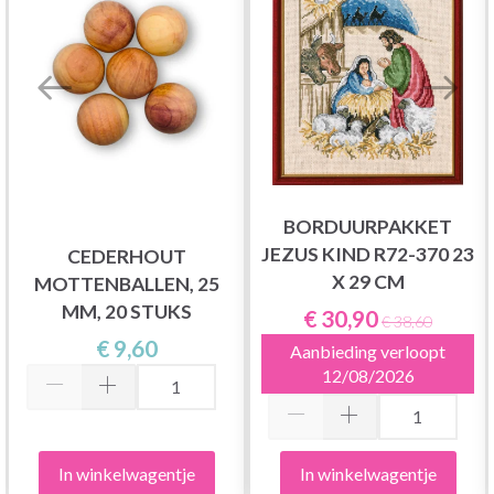
BORDUURPAKKET
JEZUS KIND R72-370 23
CEDERHOUT
X 29 CM
MOTTENBALLEN, 25
MM, 20 STUKS
€ 30,90
€ 38,60
€ 9,60
Aanbieding verloopt
12/08/2026
In winkelwagentje
In winkelwagentje