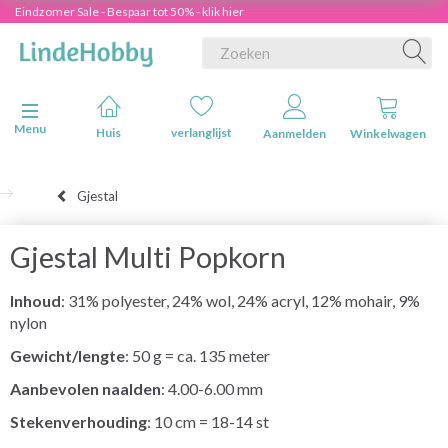
Eindzomer Sale - Bespaar tot 50% - klik hier
Navigatie in-/uitschakelen
Menu
Huis
verlanglijst
Aanmelden
Winkelwagen
Gjestal
Gjestal Multi Popkorn
Inhoud
: 31% polyester, 24% wol, 24% acryl, 12% mohair, 9%
nylon
Gewicht/lengte
: 50 g = ca. 135 meter
Aanbevolen naalden
: 4.00-6.00 mm
Stekenverhouding
: 10 cm = 18-14 st