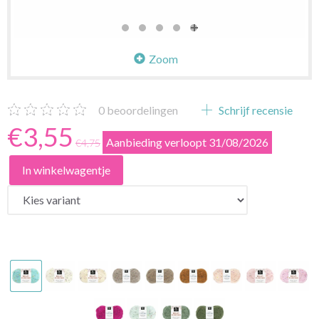
Zoom
0
beoordelingen
Schrijf recensie
€3,55
Aanbieding verloopt 31/08/2026
€4,75
In winkelwagentje