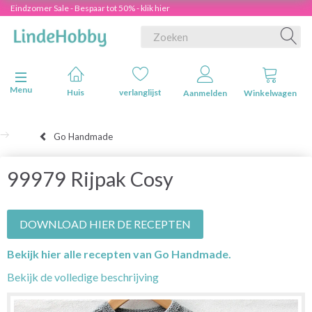
Eindzomer Sale - Bespaar tot 50% - klik hier
Navigatie in-/uitschakelen
Menu
Huis
verlanglijst
Aanmelden
Winkelwagen
Go Handmade
99979 Rijpak Cosy
DOWNLOAD HIER DE RECEPTEN
Bekijk hier alle recepten van Go Handmade.
Bekijk de volledige beschrijving