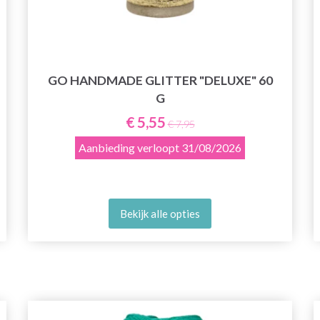
GO HANDMADE GLITTER "DELUXE" 60
G
€ 5,55
€ 7,95
Aanbieding verloopt
31/08/2026
Bekijk alle opties