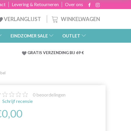
act
Levering & Retourneren
Over ons
WINKELWAGEN
VERLANGLIJST
EINDZOMER SALE
OUTLET
GRATIS
VERZENDING BIJ 69 €
bel
0
beoordelingen
Schrijf recensie
€0,00