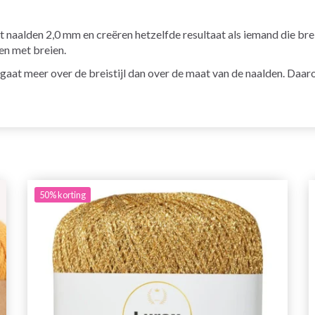
t naalden 2,0 mm en creëren hetzelfde resultaat als iemand die br
en met breien.
 gaat meer over de breistijl dan over de maat van de naalden. Daar
50%
korting