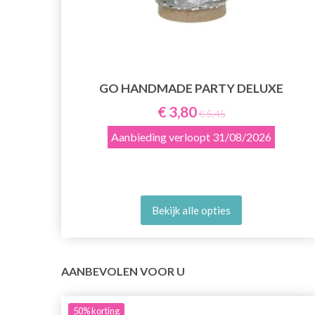
OS
GO HANDMADE PARTY DELUXE
€ 3,80
€ 5,45
Aanbieding verloopt
31/08/2026
Bekijk alle opties
AANBEVOLEN VOOR U
50%
korting