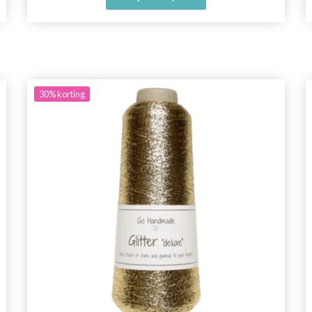
30%
korting