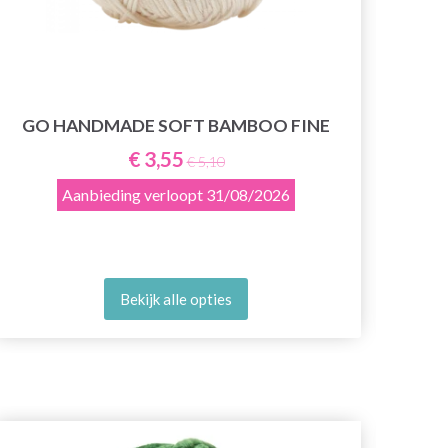
G
GO HANDMADE SOFT BAMBOO FINE
€ 3,55
€ 5,10
Aanbieding verloopt
31/08/2026
Bekijk alle opties