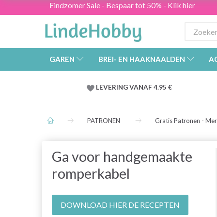
Eindzomer Sale - Bespaar tot 50% - Klik hier
GAREN
BREI- EN HAAKNAALDEN
A
LEVERING VANAF 4.95 €
PATRONEN
Gratis Patronen - Me
Ga voor handgemaakte
romperkabel
DOWNLOAD HIER DE RECEPTEN