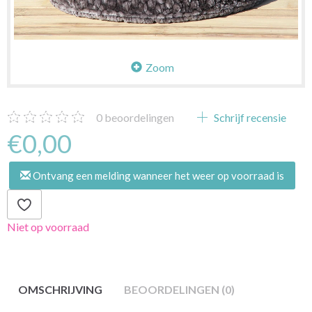
Zoom
0
beoordelingen
Schrijf recensie
€0,00
Ontvang een melding wanneer het weer op voorraad is
Niet op voorraad
OMSCHRIJVING
BEOORDELINGEN (0)