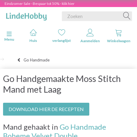
Eindzomer Sale - Bespaar tot 50% - klik hier
Navigatie in-/uitschakelen
Menu
Huis
verlanglijst
Aanmelden
Winkelwagen
Go Handmade
Go Handgemaakte Moss Stitch
Mand met Laag
DOWNLOAD HIER DE RECEPTEN
Mand gehaakt in
Go Handmade
Boheme Velvet Double.