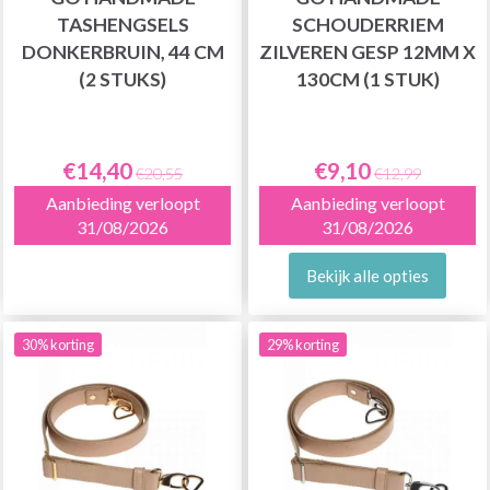
TASHENGSELS
SCHOUDERRIEM
DONKERBRUIN, 44 CM
ZILVEREN GESP 12MM X
(2 STUKS)
130CM (1 STUK)
€14,40
€9,10
€20,55
€12,99
Aanbieding verloopt
Aanbieding verloopt
31/08/2026
31/08/2026
Bekijk alle opties
30% korting
29% korting