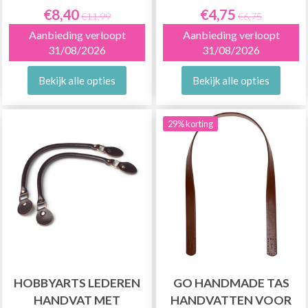
€8,40
€4,75
€11,99
€6,75
Aanbieding verloopt
Aanbieding verloopt
31/08/2026
31/08/2026
Bekijk alle opties
Bekijk alle opties
29% korting
HOBBYARTS LEDEREN
GO HANDMADE TAS
HANDVAT MET
HANDVATTEN VOOR