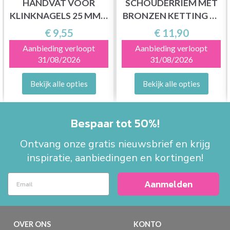
HANDVAT VOOR
SCHOUDERRIEM MET
KLINKNAGELS 25 MM X
BRONZEN KETTING 16
80 CM (2 STUKS)
MM X 102 CM
€ 9,55
€ 11,90
Aanbieding verloopt
Aanbieding verloopt
31/08/2026
31/08/2026
Bekijk alle opties
Bekijk alle opties
Bespaar tot 50%!
Ontvang onze gratis nieuwsbrief en krijg
inspiratie, aanbiedingen en kortingen!
Aanmelden
OVER ONS
KONTO