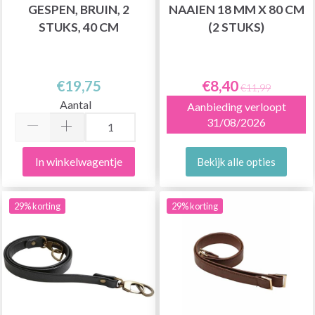
GESPEN, BRUIN, 2
NAAIEN 18 MM X 80 CM
STUKS, 40 CM
(2 STUKS)
€19,75
€8,40
€11,99
Aantal
Aanbieding verloopt
31/08/2026
In winkelwagentje
Bekijk alle opties
29% korting
29% korting