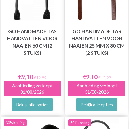
GO HANDMADE TAS
GO HANDMADE TAS
HANDVATTEN VOOR
HANDVATTEN VOOR
NAAIEN 60 CM (2
NAAIEN 25 MM X 80 CM
STUKS)
(2 STUKS)
€9,10
€9,10
€12,99
€12,99
Aanbieding verloopt
Aanbieding verloopt
31/08/2026
31/08/2026
Bekijk alle opties
Bekijk alle opties
30% korting
30% korting