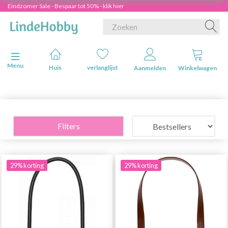
Eindzomer Sale - Bespaar tot 50% - klik hier
Navigatie in-/uitschakelen
Menu
Huis
verlanglijst
Aanmelden
Winkelwagen
Filters
29% korting
29% korting