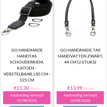
GO HANDMADE
GO HANDMADE TAS
HANDTAS
HANDVATTEN ZWART,
SCHOUDERRIEM,
44 CM (2 STUKS)
KATOEN -
VERSTELBAAR, L85 CM -
125 CM
€11,30
€13,99
€16,15
€19,99
Aanbieding verloopt
Aanbieding verloopt
31/08/2026
31/08/2026