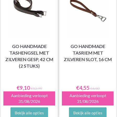
GO HANDMADE
GO HANDMADE
TASHENGSEL MET
TASRIEM MET
ZILVEREN GESP, 42 CM
ZILVEREN SLOT, 16 CM
(2 STUKS)
€9,10
€4,55
€12,99
€6,50
Aanbieding verloopt
Aanbieding verloopt
31/08/2026
31/08/2026
Bekijk alle opties
Bekijk alle opties