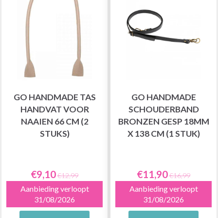
GO HANDMADE TAS
GO HANDMADE
HANDVAT VOOR
SCHOUDERBAND
NAAIEN 66 CM (2
BRONZEN GESP 18MM
STUKS)
X 138 CM (1 STUK)
€9,10
€11,90
€12,99
€16,99
Aanbieding verloopt
Aanbieding verloopt
31/08/2026
31/08/2026