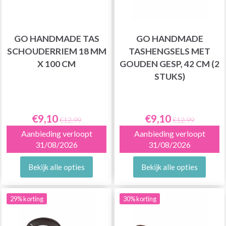
GO HANDMADE TAS
GO HANDMADE
SCHOUDERRIEM 18 MM
TASHENGSELS MET
X 100 CM
GOUDEN GESP, 42 CM (2
STUKS)
€9,10
€9,10
€12,99
€12,99
Aanbieding verloopt
Aanbieding verloopt
31/08/2026
31/08/2026
Bekijk alle opties
Bekijk alle opties
29% korting
30% korting