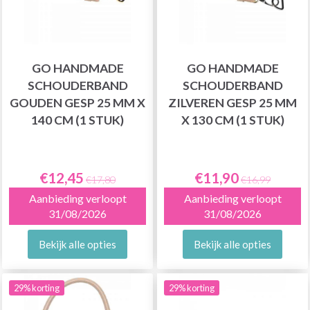
GO HANDMADE
GO HANDMADE
SCHOUDERBAND
SCHOUDERBAND
GOUDEN GESP 25 MM X
ZILVEREN GESP 25 MM
140 CM (1 STUK)
X 130 CM (1 STUK)
€12,45
€11,90
€17,80
€16,99
Aanbieding verloopt
Aanbieding verloopt
31/08/2026
31/08/2026
Bekijk alle opties
Bekijk alle opties
29% korting
29% korting