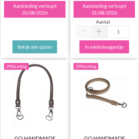
Aanbieding verloopt
Aanbieding verloopt
31/08/2026
31/08/2026
Aantal
In winkelwagentje
Bekijk alle opties
29% korting
29% korting
GO HANDMADE
GO HANDMADE