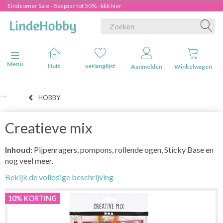
Eindzomer Sale - Bespaar tot 50% - klik hier
Navigatie in-/uitschakelen
Menu
Huis
verlanglijst
Aanmelden
Winkelwagen
HOBBY
Creatieve mix
Inhoud:
Pijpenragers, pompons, rollende ogen, Sticky Base en
nog veel meer.
Bekijk de volledige beschrijving
10% KORTING