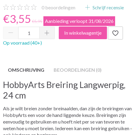
0
beoordelingen
Schrijf recensie
€3,55
Aanbieding verloopt 31/08/2026
€5,95
In winkelwagentje
Op voorraad (40+)
OMSCHRIJVING
BEOORDELINGEN (0)
HobbyArts Breiring Langwerpig,
24 cm
Als je wilt breien zonder breinaalden, dan zijn de breiringen van
HobbyArts een voor de hand liggende keuze. Breiringen zijn
eenvoudig te gebruiken en u hoeft niet per se van tevoren te
weten hoe u moet breien. Iedereen kan een breiring gebruiken -
ook kinderen en beginners.