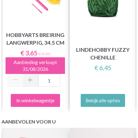
HOBBYARTS BREIRING
LANGWERPIG, 34.5 CM
LINDEHOBBY FUZZY
€ 3,65
€ 6,10
CHENILLE
Aanbieding verloopt
€ 6,45
31/08/2026
In winkelwagentje
Bekijk alle opties
AANBEVOLEN VOOR U