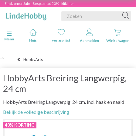
Eindzomer Sale - Bespaar tot 50% - klik hier
Navigatie in-/uitschakelen
Menu
Huis
verlanglijst
Aanmelden
Winkelwagen
HobbyArts
HobbyArts Breiring Langwerpig,
24 cm
HobbyArts Breiring Langwerpig, 24 cm. Incl. haak en naald
Bekijk de volledige beschrijving
40% KORTING