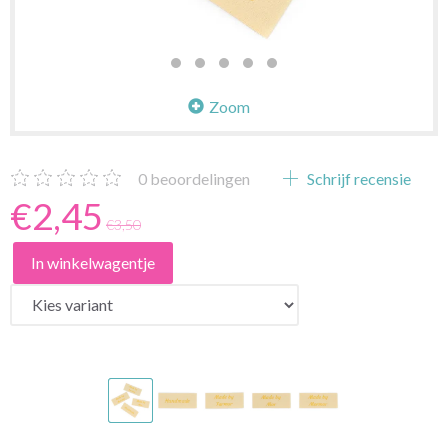
Zoom
0
beoordelingen
Schrijf recensie
€2,45
€3,50
In winkelwagentje