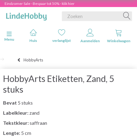
Eindzomer Sale - Bespaar tot 50% - klik hier
Navigatie in-/uitschakelen
Menu
Huis
verlanglijst
Aanmelden
Winkelwagen
HobbyArts
HobbyArts Etiketten, Zand, 5
stuks
Bevat
5 stuks
Labelkleur:
zand
Tekstkleur:
saffraan
Lengte:
5 cm