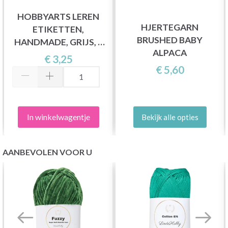
HOBBYARTS LEREN
HJERTEGARN
ETIKETTEN,
BRUSHED BABY
HANDMADE, GRIJS, 5
ALPACA
STUKS
€ 3,25
€ 5,60
In winkelwagentje
Bekijk alle opties
AANBEVOLEN VOOR U