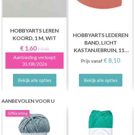
HOBBYARTS LEREN
HOBBYARTS LEDEREN
KOORD, 1 M, WIT
BAND, LICHT
€ 1,60
€ 2,65
KASTANJEBRUIN, 115
Aanbieding verloopt
CM
€ 8,10
Prijs vanaf
31/08/2026
Bekijk alle opties
Bekijk alle opties
AANBEVOLEN VOOR U
50%
korting