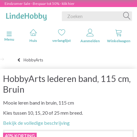
Eindzomer Sale - Bespaar tot 50% - klik hier
Navigatie in-/uitschakelen
Menu
Huis
verlanglijst
Aanmelden
Winkelwagen
HobbyArts
HobbyArts lederen band, 115 cm,
Bruin
Mooie leren band in bruin, 115 cm
Kies tussen 10, 15, 20 of 25 mm breed.
Bekijk de volledige beschrijving
40% KORTING