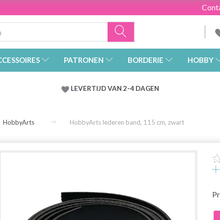
Cont
CCESSOIRES
PATRONEN
BORDERIE
HOBBY
LEVERTIJD VAN 2-4 DAGEN
HobbyArts
HobbyArts lederen band, 115 cm, zwart
Pr