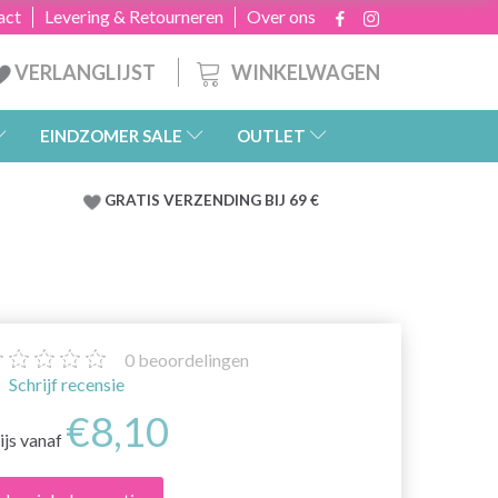
act
Levering & Retourneren
Over ons
WINKELWAGEN
VERLANGLIJST
EINDZOMER SALE
OUTLET
GRATIS
VERZENDING BIJ 69 €
0
beoordelingen
Schrijf recensie
€8,10
ijs vanaf