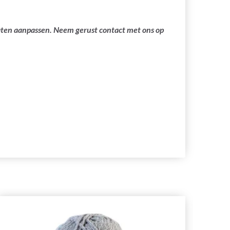
laten aanpassen. Neem gerust contact met ons op
26%
ko