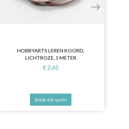
KN
HOBBYARTS LEREN KOORD,
LICHTROZE, 1 METER
€ 2,65
Bekijk alle opties