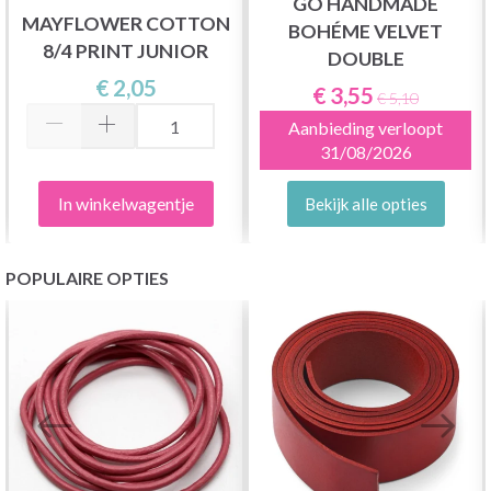
GO HANDMADE
MAYFLOWER COTTON
BOHÉME VELVET
8/4 PRINT JUNIOR
DOUBLE
€ 2,05
€ 3,55
€ 5,10
Aanbieding verloopt
31/08/2026
In winkelwagentje
Bekijk alle opties
POPULAIRE OPTIES