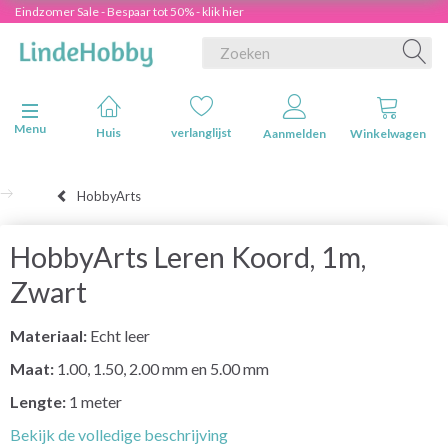
Eindzomer Sale - Bespaar tot 50% - klik hier
Navigatie in-/uitschakelen
Menu
Huis
verlanglijst
Aanmelden
Winkelwagen
HobbyArts
HobbyArts Leren Koord, 1m,
Zwart
Materiaal:
Echt leer
Maat:
1.00, 1.50, 2.00 mm en 5.00 mm
Lengte:
1 meter
Bekijk de volledige beschrijving