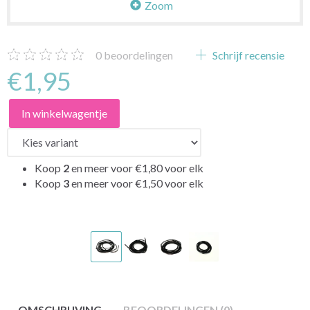
Zoom
0
beoordelingen
Schrijf recensie
€1,95
In winkelwagentje
Koop
2
en meer voor
€1,80
voor elk
Koop
3
en meer voor
€1,50
voor elk
OMSCHRIJVING
BEOORDELINGEN (0)