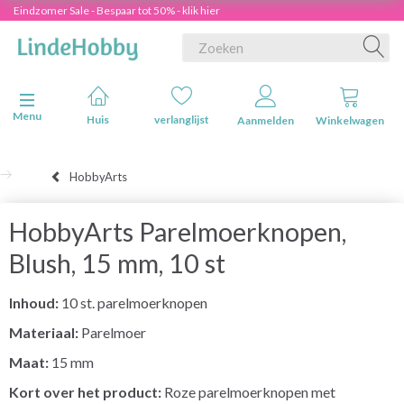
Eindzomer Sale - Bespaar tot 50% - klik hier
Navigatie in-/uitschakelen
Menu
Huis
verlanglijst
Aanmelden
Winkelwagen
HobbyArts
HobbyArts Parelmoerknopen,
Blush, 15 mm, 10 st
Inhoud:
10 st. parelmoerknopen
Materiaal:
Parelmoer
Maat:
15 mm
Kort over het product:
Roze parelmoerknopen met