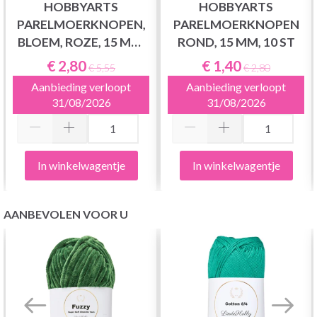
HOBBYARTS
HOBBYARTS
PARELMOERKNOPEN,
PARELMOERKNOPEN
BLOEM, ROZE, 15 MM,
ROND, 15 MM, 10 ST
10 ST
€ 2,80
€ 1,40
€ 5,55
€ 2,80
Aanbieding verloopt
Aanbieding verloopt
31/08/2026
31/08/2026
In winkelwagentje
In winkelwagentje
AANBEVOLEN VOOR U