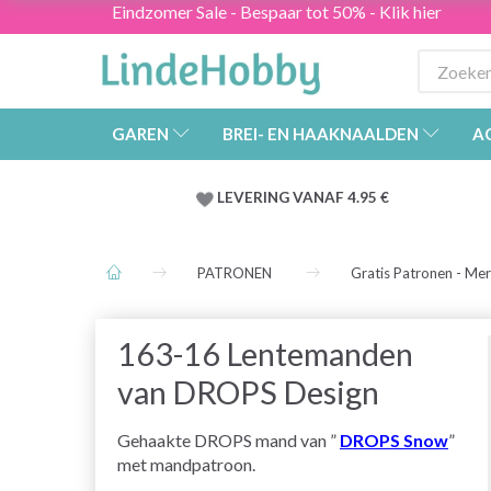
Eindzomer Sale - Bespaar tot 50% - Klik hier
GAREN
BREI- EN HAAKNAALDEN
A
LEVERING VANAF 4.95 €
PATRONEN
Gratis Patronen - Me
163-16 Lentemanden
van DROPS Design
Gehaakte DROPS mand van ”
DROPS Snow
”
met mandpatroon.