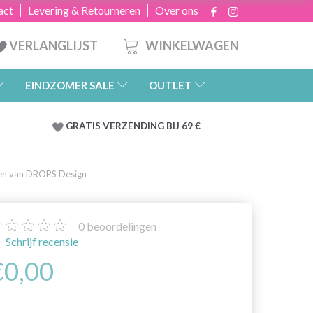
act
Levering & Retourneren
Over ons
WINKELWAGEN
VERLANGLIJST
EINDZOMER SALE
OUTLET
GRATIS
VERZENDING BIJ 69 €
en van DROPS Design
0
beoordelingen
Schrijf recensie
€0,00