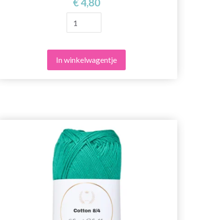
€ 4,80
In winkelwagentje