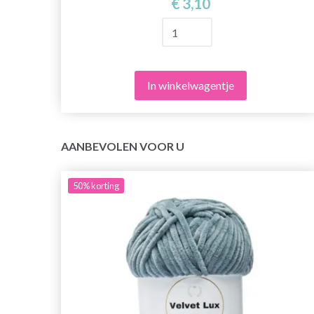
€ 3,10
In winkelwagentje
AANBEVOLEN VOOR U
50%
korting