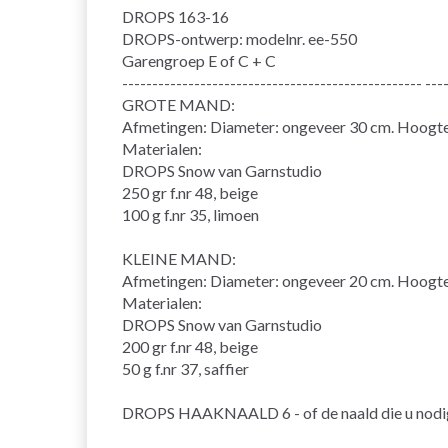
DROPS 163-16
DROPS-ontwerp: modelnr. ee-550
Garengroep E of C + C
-------------------------------------------------- ---
GROTE MAND:
Afmetingen: Diameter: ongeveer 30 cm. Hoogte
Materialen:
DROPS Snow van Garnstudio
250 gr f.nr 48, beige
100 g f.nr 35, limoen
KLEINE MAND:
Afmetingen: Diameter: ongeveer 20 cm. Hoogte
Materialen:
DROPS Snow van Garnstudio
200 gr f.nr 48, beige
50 g f.nr 37, saffier
DROPS HAAKNAALD 6 - of de naald die u nodig he