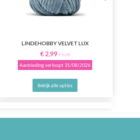
LINDEHOBBY VELVET LUX
€ 2,99
€ 5,95
Aanbieding verloopt
31/08/2026
Bekijk alle opties