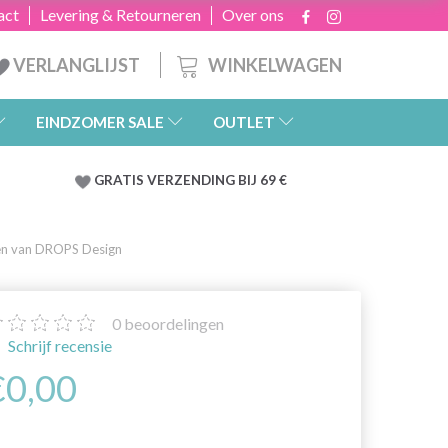
act
Levering & Retourneren
Over ons
WINKELWAGEN
VERLANGLIJST
EINDZOMER SALE
OUTLET
GRATIS
VERZENDING BIJ 69 €
en van DROPS Design
0
beoordelingen
Schrijf recensie
€0,00