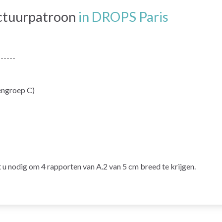
ctuurpatroon
in DROPS Paris
------
engroep C)
nodig om 4 rapporten van A.2 van 5 cm breed te krijgen.