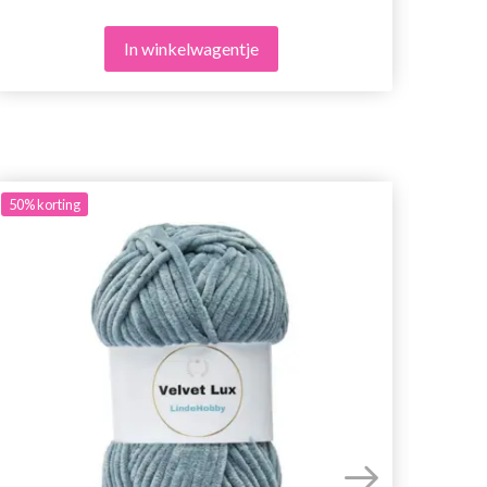
In winkelwagentje
50%
korting