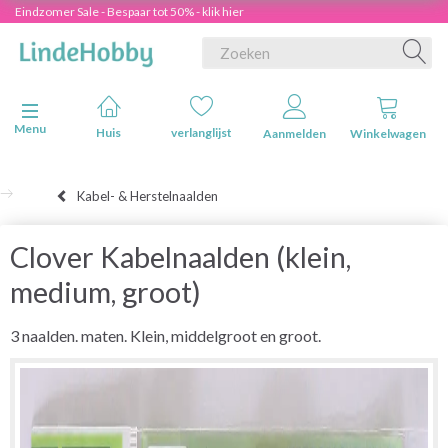
Eindzomer Sale - Bespaar tot 50% - klik hier
Navigatie in-/uitschakelen
Menu
Huis
verlanglijst
Aanmelden
Winkelwagen
Kabel- & Herstelnaalden
Clover Kabelnaalden (klein,
medium, groot)
3 naalden. maten. Klein, middelgroot en groot.