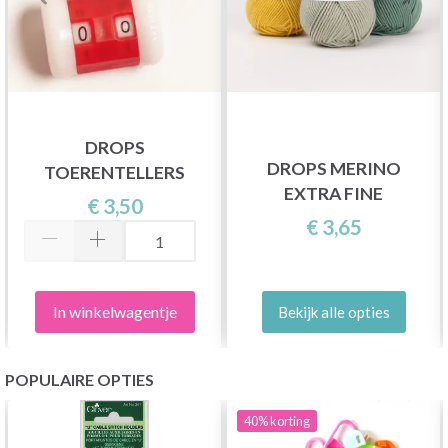
DROPS
DROPS MERINO
TOERENTELLERS
EXTRA FINE
€ 3,50
€ 3,65
In winkelwagentje
Bekijk alle opties
POPULAIRE OPTIES
40%
korting