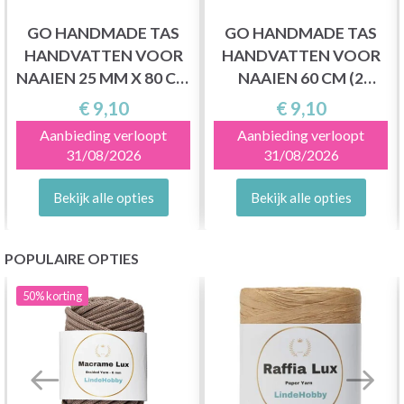
GO HANDMADE TAS
GO HANDMADE TAS
HANDVATTEN VOOR
HANDVATTEN VOOR
NAAIEN 25 MM X 80 CM
NAAIEN 60 CM (2
(2 STUKS)
STUKS)
€ 9,10
€ 9,10
Aanbieding verloopt
Aanbieding verloopt
31/08/2026
31/08/2026
Bekijk alle opties
Bekijk alle opties
POPULAIRE OPTIES
50%
korting