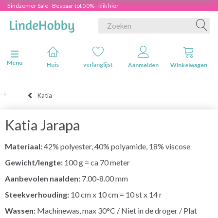
Eindzomer Sale - Bespaar tot 50% - klik hier
Navigatie in-/uitschakelen
Menu
Huis
verlanglijst
Aanmelden
Winkelwagen
Katia
Katia Jarapa
Materiaal:
42% polyester, 40% polyamide, 18% viscose
Gewicht/lengte:
100 g = ca 70 meter
Aanbevolen naalden:
7.00-8.00 mm
Steekverhouding:
10 cm x 10 cm = 10 st x 14 r
Wassen:
Machinewas, max 30°C / Niet in de droger / Plat