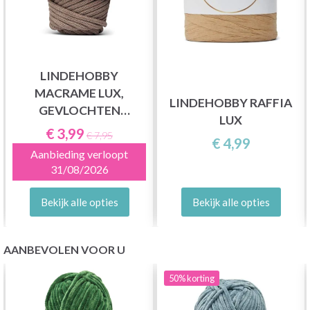
LINDEHOBBY
MACRAME LUX,
LINDEHOBBY RAFFIA
GEVLOCHTEN
LUX
MACRAMÉKOORD, 6
€ 3,99
€ 7,95
€ 4,99
MM
Aanbieding verloopt
31/08/2026
Bekijk alle opties
Bekijk alle opties
AANBEVOLEN VOOR U
50%
korting