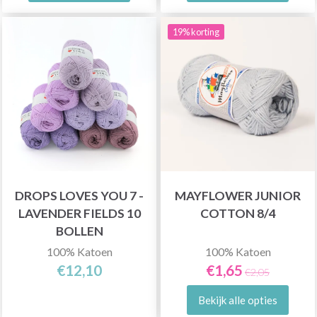
19% korting
DROPS LOVES YOU 7 -
MAYFLOWER JUNIOR
LAVENDER FIELDS 10
COTTON 8/4
BOLLEN
100% Katoen
100% Katoen
€12,10
€1,65
€2,05
Bekijk alle opties