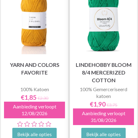
YARN AND COLORS
LINDEHOBBY BLOOM
FAVORITE
8/4 MERCERIZED
COTTON
100% Katoen
100% Gemerceriseerd
katoen
€1,85
€2,30
€1,90
€3,75
Aanbieding verloopt
12/08/2026
Aanbieding verloopt
31/08/2026
Bekijk alle opties
Bekijk alle opties