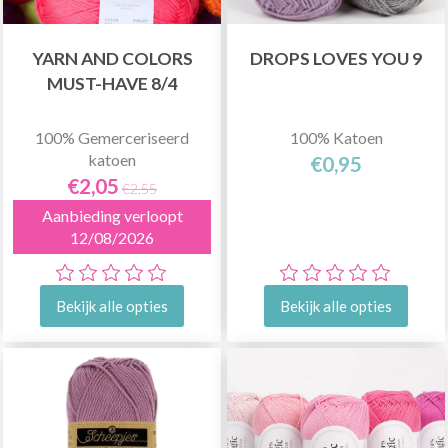
YARN AND COLORS
DROPS LOVES YOU 9
MUST-HAVE 8/4
100% Gemerceriseerd
100% Katoen
katoen
€0,95
€2,05
€2,55
Aanbieding verloopt
12/08/2026
Bekijk alle opties
Bekijk alle opties