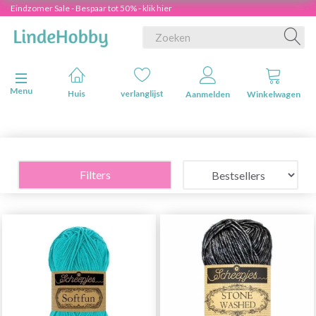
Eindzomer Sale - Bespaar tot 50% - klik hier
Navigatie in-/uitschakelen
Menu
Huis
verlanglijst
Aanmelden
Winkelwagen
Filters